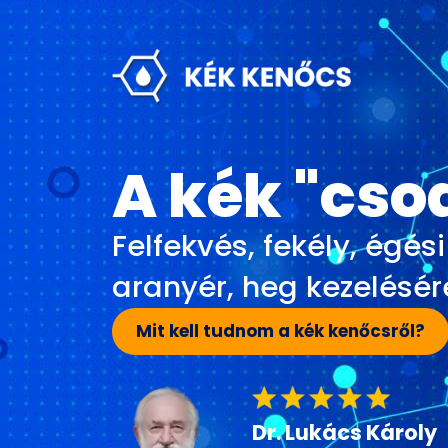
A kék "cs
Felfekvés, fekély, égési
aranyér, heg kezelésér
Mit kell tudnom a kék kenőcsről?
Dr. Lukács Károly