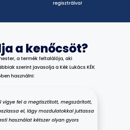
regisztrálva!
ja a kenőcsöt?
ster, a termék feltalálója, aki
ábbiak szerint javasolja a Kék Lukács KÉK
ben használni:
igye fel a megtisztított, megszárított,
oszlassa el, lágy mozdulatokkal juttassa
esti használat kétszer olyan gyors