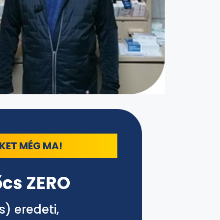
KET MÉG MA!
őcs ZERO
s) eredeti,