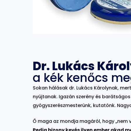
Dr. Lukács Károl
a kék kenőcs me
Sokan hálásak dr. Lukács Károlynak, mer
nyújtanak. Igazán szerény és barátságo
gyógyszerészmesterünk, kutatónk. Nagyo
Ő maga az mondja magáról, hogy „nem v
Pedig bizony kevés ilyen ember akad 