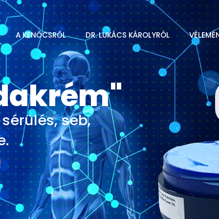
A KENŐCSRŐL
DR. LUKÁCS KÁROLYRÓL
VÉLEMÉ
odakrém"
 sérülés, seb,
e.