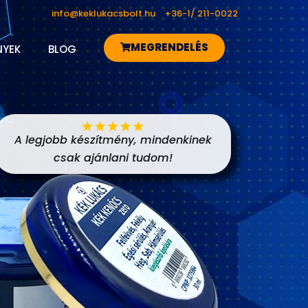
info@keklukacsbolt.hu
+36-1/ 211-0022
MEGRENDELÉS
NYEK
BLOG
A legjobb készítmény, mindenkinek
csak ajánlani tudom!