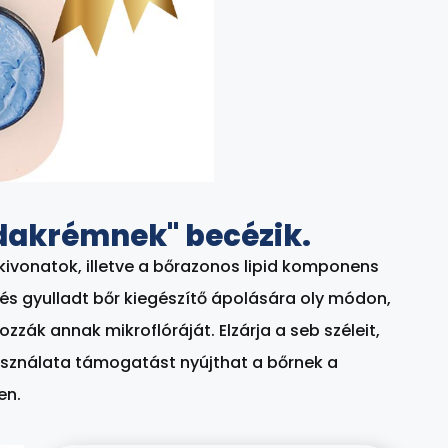
dakrémnek" becézik.
kivonatok, illetve a bőrazonos lipid komponens
és gyulladt bőr kiegészítő ápolására oly módon,
zzák annak mikroflóráját. Elzárja a seb széleit,
Használata támogatást nyújthat a bőrnek a
en.