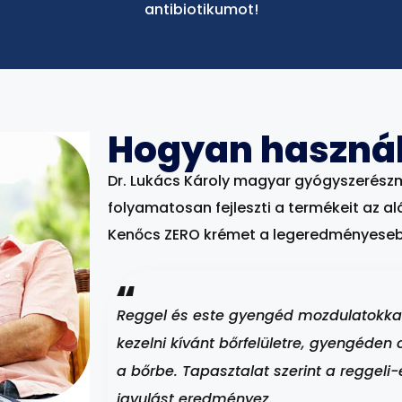
antibiotikumot!
Hogyan használ
Dr. Lukács Károly magyar gyógyszerészme
folyamatosan fejleszti a termékeit az al
Kenőcs ZERO krémet a legeredményeseb
Reggel és este gyengéd mozdulatokkal v
kezelni kívánt bőrfelületre, gyengéden 
a bőrbe. Tapasztalat szerint a reggeli-
javulást eredményez.