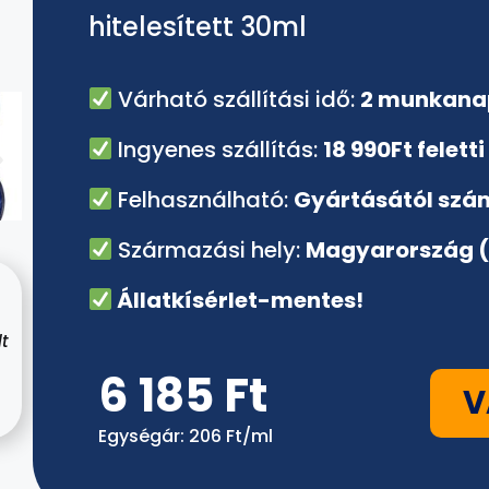
hitelesített 30ml
Várható szállítási idő:
2 munkana
Ingyenes szállítás:
18 990Ft felett
Felhasználható:
Gyártásától szám
Származási hely:
Magyarország (
Állatkísérlet-mentes!
t
.
6 185 Ft
V
Egységár: 206 Ft/ml