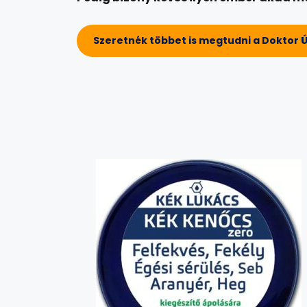
Szeretnék többet is megtudni a Doktor Ú