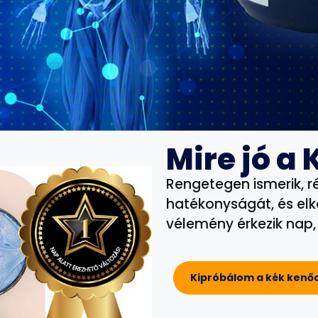
Mire jó a
Rengetegen ismerik, r
hatékonyságát, és elk
vélemény érkezik nap,
Kipróbálom a kék kenő