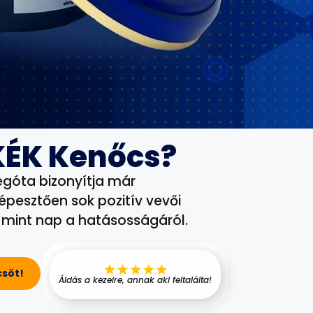
 KÉK Kenőcs?
égóta bizonyítja már
épesztően sok pozitív vevői
 mint nap a hatásosságáról.
csöt!
Áldás a kezeire, annak aki
feltalálta!