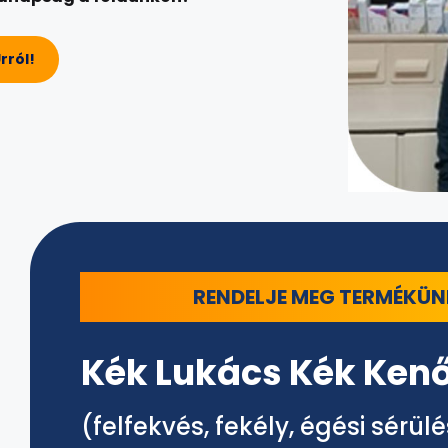
rról!
RENDELJE MEG TERMÉKÜN
Kék Lukács Kék Ken
(felfekvés, fekély, égési sérülé