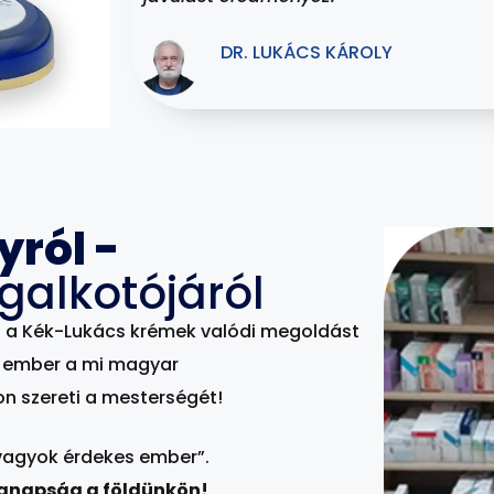
DR. LUKÁCS KÁROLY
yról -
galkotójáról
t a Kék-Lukács krémek valódi megoldást
s ember a mi magyar
n szereti a mesterségét!
agyok érdekes ember”.
manapság a földünkön!