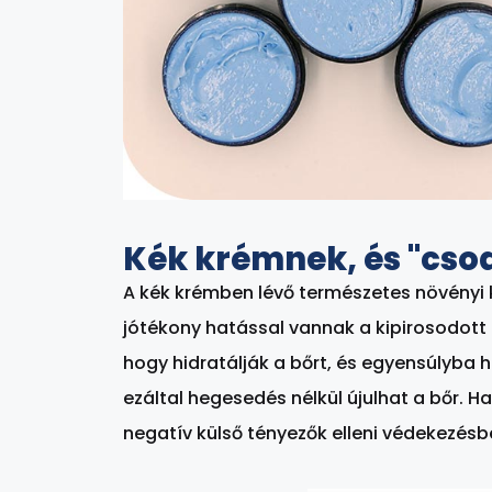
Kék krémnek, és "cso
A kék krémben lévő természetes növényi 
jótékony hatással vannak a kipirosodott 
hogy hidratálják a bőrt, és egyensúlyba ho
ezáltal hegesedés nélkül újulhat a bőr. 
negatív külső tényezők elleni védekezésb