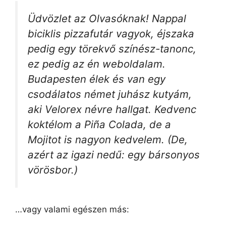
Üdvözlet az Olvasóknak! Nappal
biciklis pizzafutár vagyok, éjszaka
pedig egy törekvő színész-tanonc,
ez pedig az én weboldalam.
Budapesten élek és van egy
csodálatos német juhász kutyám,
aki Velorex névre hallgat. Kedvenc
koktélom a Piña Colada, de a
Mojitot is nagyon kedvelem. (De,
azért az igazi nedű: egy bársonyos
vörösbor.)
…vagy valami egészen más: