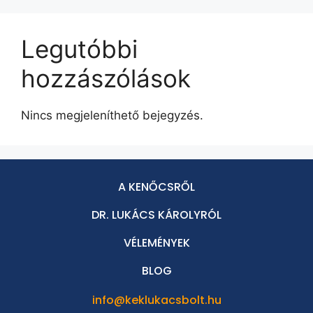
Legutóbbi
hozzászólások
Nincs megjeleníthető bejegyzés.
A KENŐCSRŐL
DR. LUKÁCS KÁROLYRÓL
VÉLEMÉNYEK
BLOG
info@keklukacsbolt.hu